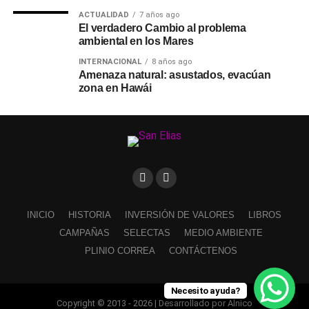
ACTUALIDAD
7 años ago
El verdadero Cambio al problema
ambiental en los Mares
INTERNACIONAL
8 años ago
Amenaza natural: asustados, evacúan
zona en Hawái
INICIO
HISTORIA
INVERSIÓN DE VALORES
LIBROS
CAMPAÑAS
SELECTAS
MEDIO AMBIENTE
PLINIO CORREA
CONTÁCTENOS
Necesito ayuda?
Copyright © 2013 - 2026 | Desarrollado por Alnico