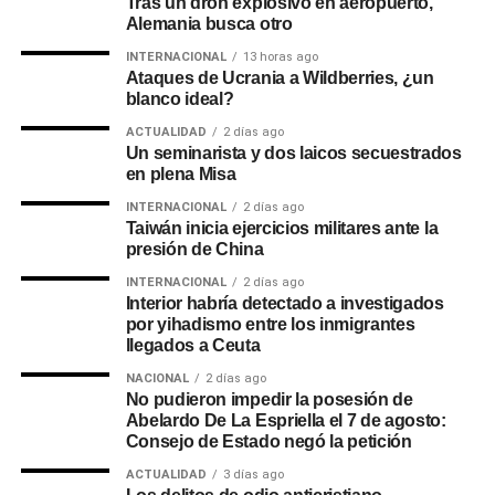
Tras un dron explosivo en aeropuerto,
Alemania busca otro
INTERNACIONAL
13 horas ago
Ataques de Ucrania a Wildberries, ¿un
blanco ideal?
ACTUALIDAD
2 días ago
Un seminarista y dos laicos secuestrados
en plena Misa
INTERNACIONAL
2 días ago
Taiwán inicia ejercicios militares ante la
presión de China
INTERNACIONAL
2 días ago
Interior habría detectado a investigados
por yihadismo entre los inmigrantes
llegados a Ceuta
NACIONAL
2 días ago
No pudieron impedir la posesión de
Abelardo De La Espriella el 7 de agosto:
Consejo de Estado negó la petición
ACTUALIDAD
3 días ago