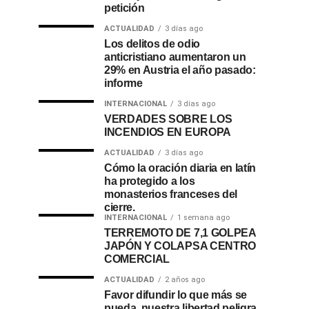
petición
ACTUALIDAD
3 días ago
Los delitos de odio
anticristiano aumentaron un
29% en Austria el año pasado:
informe
INTERNACIONAL
3 días ago
VERDADES SOBRE LOS
INCENDIOS EN EUROPA
ACTUALIDAD
3 días ago
Cómo la oración diaria en latín
ha protegido a los
monasterios franceses del
cierre.
INTERNACIONAL
1 semana ago
TERREMOTO DE 7,1 GOLPEA
JAPÓN Y COLAPSA CENTRO
COMERCIAL
ACTUALIDAD
2 años ago
Favor difundir lo que más se
pueda, nuestra libertad peligra