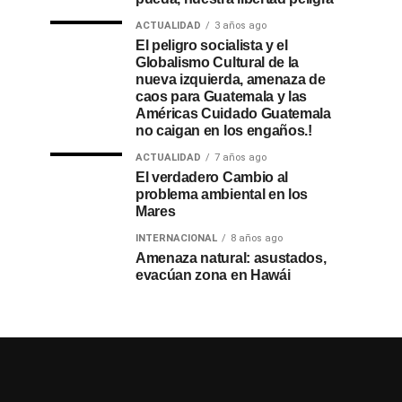
ACTUALIDAD
3 años ago
El peligro socialista y el
Globalismo Cultural de la
nueva izquierda, amenaza de
caos para Guatemala y las
Américas Cuidado Guatemala
no caigan en los engaños.!
ACTUALIDAD
7 años ago
El verdadero Cambio al
problema ambiental en los
Mares
INTERNACIONAL
8 años ago
Amenaza natural: asustados,
evacúan zona en Hawái