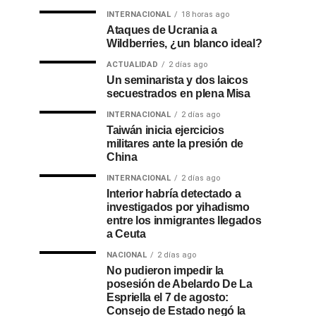
INTERNACIONAL
18 horas ago
Ataques de Ucrania a
Wildberries, ¿un blanco ideal?
ACTUALIDAD
2 días ago
Un seminarista y dos laicos
secuestrados en plena Misa
INTERNACIONAL
2 días ago
Taiwán inicia ejercicios
militares ante la presión de
China
INTERNACIONAL
2 días ago
Interior habría detectado a
investigados por yihadismo
entre los inmigrantes llegados
a Ceuta
NACIONAL
2 días ago
No pudieron impedir la
posesión de Abelardo De La
Espriella el 7 de agosto:
Consejo de Estado negó la