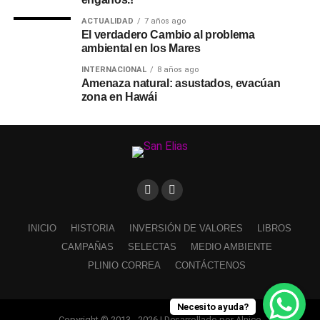
ACTUALIDAD
7 años ago
El verdadero Cambio al problema
ambiental en los Mares
INTERNACIONAL
8 años ago
Amenaza natural: asustados, evacúan
zona en Hawái
INICIO
HISTORIA
INVERSIÓN DE VALORES
LIBROS
CAMPAÑAS
SELECTAS
MEDIO AMBIENTE
PLINIO CORREA
CONTÁCTENOS
Necesito ayuda?
Copyright © 2013 - 2026 | Desarrollado por Alnico