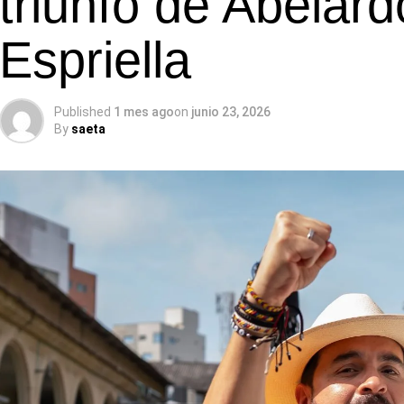
triunfo de Abelard
Espriella
Published
1 mes ago
on
junio 23, 2026
By
saeta