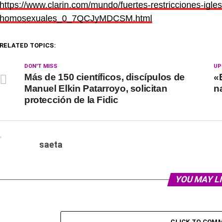
https://www.clarin.com/mundo/fuertes-restricciones-igles
homosexuales_0_7QCJyMDCSM.html
RELATED TOPICS:
DON'T MISS
UP
Más de 150 científicos, discípulos de
«
Manuel Elkin Patarroyo, solicitan
n
protección de la Fidic
saeta
YOU MAY L
CLICK TO COM