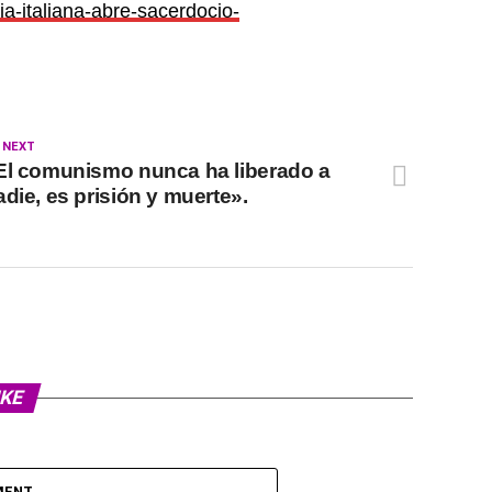
ia-italiana-abre-sacerdocio-
 NEXT
El comunismo nunca ha liberado a
adie, es prisión y muerte».
IKE
MENT