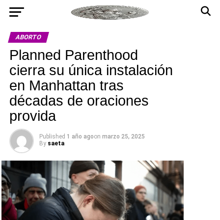
ABORTO
Planned Parenthood
cierra su única instalación
en Manhattan tras
décadas de oraciones
provida
Published
1 año ago
on
marzo 25, 2025
By
saeta