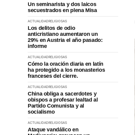
Un seminarista y dos laicos
secuestrados en plena Misa
ACTUALIDAD
RELIGIOSAS
Los delitos de odio
anticristiano aumentaron un
29% en Austria el año pasado:
informe
ACTUALIDAD
RELIGIOSAS
Cómo la oración diaria en latín
ha protegido a los monasterios
franceses del cierre.
ACTUALIDAD
RELIGIOSAS
China obliga a sacerdotes y
obispos a profesar lealtad al
Partido Comunista y al
socialismo
ACTUALIDAD
RELIGIOSAS
Ataque vandálico en