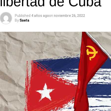
libertad de Cuba
Published
4 años ago
on
noviembre 26, 2022
By
Saeta