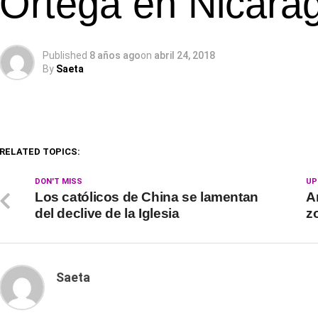
Ortega en Nicara
Published
8 años ago
on
abril 24, 2018
By
Saeta
RELATED TOPICS:
DON'T MISS
UP
Los católicos de China se lamentan
A
del declive de la Iglesia
z
Saeta