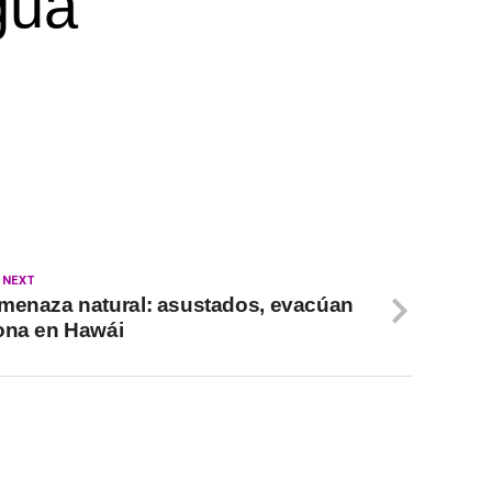
gua
 NEXT
menaza natural: asustados, evacúan
ona en Hawái