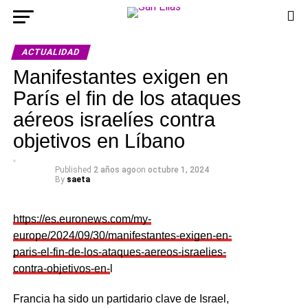
ACTUALIDAD
Manifestantes exigen en
París el fin de los ataques
aéreos israelíes contra
objetivos en Líbano
Published
2 años ago
on
octubre 1, 2024
By
saeta
https://es.euronews.com/my-
europe/2024/09/30/manifestantes-exigen-en-
paris-el-fin-de-los-ataques-aereos-israelies-
contra-objetivos-en-
l
Francia ha sido un partidario clave de Israel,