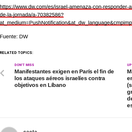
https://www.dw.com/es/israel-amenaza-con-responder
de-la-jornada/a-70382586?
at_medium=PushNotification&at_dw_language
Fuente: DW
RELATED TOPICS:
DON'T MISS
UP
Manifestantes exigen en París el fin de
M
los ataques aéreos israelíes contra
e
objetivos en Líbano
(s
g
d
e
saeta