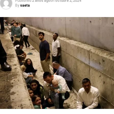
Published
2 años ago
on
octubre 2, 2024
By
saeta