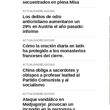
secuestrados en plena Misa
ACTUALIDAD
RELIGIOSAS
Los delitos de odio
anticristiano aumentaron un
29% en Austria el año pasado:
informe
ACTUALIDAD
RELIGIOSAS
Cómo la oración diaria en latín
ha protegido a los monasterios
franceses del cierre.
ACTUALIDAD
RELIGIOSAS
China obliga a sacerdotes y
obispos a profesar lealtad al
Partido Comunista y al
socialismo
ACTUALIDAD
RELIGIOSAS
Ataque vandálico en
Medjugorje: provocan un
incendio en la parroquia y