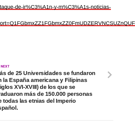
-ataque-de-ir%C3%A1n-y-m%C3%A1s-noticias-
&cmpimport=Q1FGbmxZZ1FGbmxZZ0FmUDZERVNCSU
 NEXT
ás de 25 Universidades se fundaron
n la España americana y Filipinas
iglos XVI-XVIII) de los que se
raduaron más de 150.000 personas
e todas las etnias del Imperio
spañol.