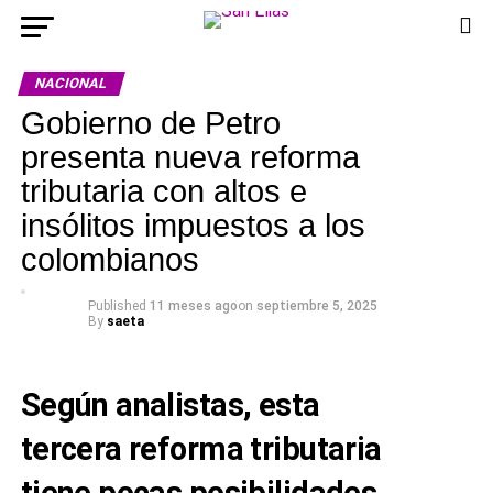
NACIONAL
Gobierno de Petro
presenta nueva reforma
tributaria con altos e
insólitos impuestos a los
colombianos
Published
11 meses ago
on
septiembre 5, 2025
By
saeta
Según analistas, esta
tercera reforma tributaria