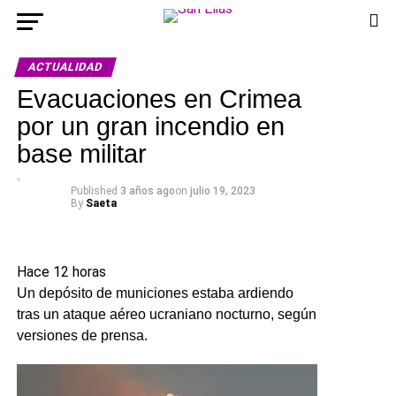
ACTUALIDAD
Evacuaciones en Crimea
por un gran incendio en
base militar
Published
3 años ago
on
julio 19, 2023
By
Saeta
Hace 12 horas
Hace 12 horas
Un depósito de municiones estaba ardiendo
tras un ataque aéreo ucraniano nocturno, según
versiones de prensa.