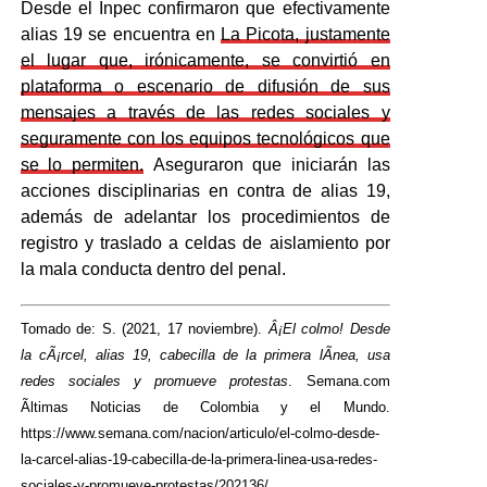
Desde el Inpec confirmaron que efectivamente
alias 19 se encuentra en
La Picota, justamente
el lugar que, irónicamente, se convirtió en
plataforma o escenario de difusión de sus
mensajes a través de las redes sociales y
seguramente con los equipos tecnológicos que
se lo permiten.
Aseguraron que iniciarán las
acciones disciplinarias en contra de alias 19,
además de adelantar los procedimientos de
registro y traslado a celdas de aislamiento por
la mala conducta dentro del penal.
Tomado de: S. (2021, 17 noviembre).
Â¡El colmo! Desde
la cÃ¡rcel, alias 19, cabecilla de la primera lÃ­nea, usa
redes sociales y promueve protestas
. Semana.com
Ãltimas Noticias de Colombia y el Mundo.
https://www.semana.com/nacion/articulo/el-colmo-desde-
la-carcel-alias-19-cabecilla-de-la-primera-linea-usa-redes-
sociales-y-promueve-protestas/202136/