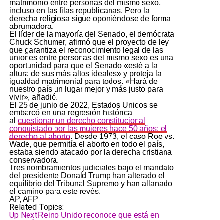
matrimonio entre personas del mismo sexo,
incluso en las filas republicanas. Pero la
derecha religiosa sigue oponiéndose de forma
abrumadora.
El líder de la mayoría del Senado, el demócrata
Chuck Schumer, afirmó que el proyecto de ley
que garantiza el reconocimiento legal de las
uniones entre personas del mismo sexo es una
oportunidad para que el Senado «esté a la
altura de sus más altos ideales» y proteja la
igualdad matrimonial para todos. «Hará de
nuestro país un lugar mejor y más justo para
vivir», añadió.
El 25 de junio de 2022, Estados Unidos se
embarcó en una regresión histórica
al
cuestionar un derecho constitucional
conquistado por las mujeres hace 50 años: el
derecho al aborto
. Desde 1973, el caso Roe vs.
Wade, que permitía el aborto en todo el país,
estaba siendo atacado por la derecha cristiana
conservadora.
Tres nombramientos judiciales bajo el mandato
del presidente Donald Trump han alterado el
equilibrio del Tribunal Supremo y han allanado
el camino para este revés.
AP, AFP
Related Topics:
Up Next
Reino Unido reconoce que está en