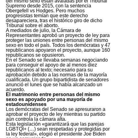
del mismo sexo están avaladas por el Tribunal
Supremo desde 2015, con la sentencia
Obergefell vs Hodges. Pero muchos
progresistas temían que este derecho
desapareciera, tras el histórico giro de dicho
Tribunal sobre el aborto.
A mediados de julio, la Cámara de
Representantes aprobó un proyecto de ley para
proteger las uniones entre personas del mismo
sexo en todo el país. Todos los demócratas y 47
republicanos apoyaron el proyecto, aunque 160
republicanos se opusieron.
En el Senado se llevaba semanas negociando
para conseguir el apoyo de al menos diez
republicanos al texto; necesario para su
aprobación debido a las normas de la mayoría
cualificada. Un grupo bipartidista de senadores
anunció el lunes que se había alcanzado un
acuerdo.
El matrimonio entre personas del mismo
sexo es apoyado por una mayoría de
estadounidenses
Los demócratas del Senado se apresuraron a
aprobar el proyecto de ley mientras su partido
aún controla la cámara alta.
Esta legislación «garantizará que las parejas
LGBTQI+ (…) sean respetadas y protegidas por
la ley federal», elogió el presidente Joe Biden