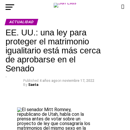
ACTUALIDAD
EE. UU.: una ley para
proteger el matrimonio
igualitario está más cerca
de aprobarse en el
Senado
Published
4 años ago
on
noviembre 17, 2022
By
Saeta