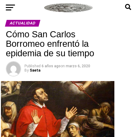
ACTUALIDAD
Cómo San Carlos
Borromeo enfrentó la
epidemia de su tiempo
Published
6 años ago
on
marzo 6, 2020
By
Saeta