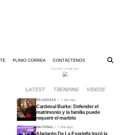
NTE
PLINIO CORREA
CONTÁCTENOS
ADVERTISEMENT
LATEST
TRENDING
VIDEOS
RELIGIOSAS
1 día ago
Cardenal Burke: Defender el
matrimonio y la familia puede
requerir el martirio
NACIONAL
1 día ago
Abelardo De La Espriella trazó la