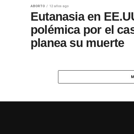
ABORTO
12 años ago
Eutanasia en EE.U
polémica por el ca
planea su muerte
M