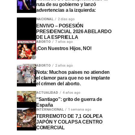
ruta de su gobierno y lanzó
advertencias a la izquierda:
NACIONAL
2 días ago
ENVIVO – POSESIÓN
PRESIDENCIAL 2026 ABELARDO
DE LA ESPRIELLA
ABORTO
7 años ago
¡Con Nuestros Hijos, NO!
ABORTO
2 años ago
Nota: Muchos paises no atienden
el clamor para que no se implante
el crimen del aborto.
ACTUALIDAD
4 años ago
“Santiago”: grito de guerra de
España
INTERNACIONAL
1 semana ago
TERREMOTO DE 7,1 GOLPEA
JAPÓN Y COLAPSA CENTRO
COMERCIAL