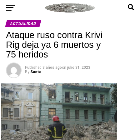
ACTUALIDAD
Ataque ruso contra Krivi
Rig deja ya 6 muertos y
75 heridos
Published
3 años ago
on
julio 31, 2023
By
Saeta