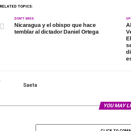
RELATED TOPICS:
DON'T MISS
UP
Nicaragua y el obispo que hace
A
temblar al dictador Daniel Ortega
V
E
s
d
e
Saeta
YOU MAY L
CLICK TO COM