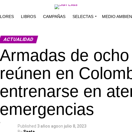
ALORES
LIBROS
CAMPAÑAS
SELECTAS
MEDIO AMBIE
ACTUALIDAD
Armadas de ocho 
reúnen en Colomb
entrenarse en ate
emergencias
Published
3 años ago
on
julio 8, 2023
By
Saeta