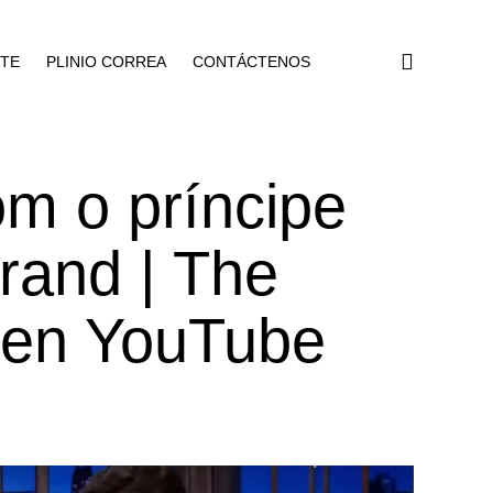
NTE
PLINIO CORREA
CONTÁCTENOS
om o príncipe
rand | The
» en YouTube