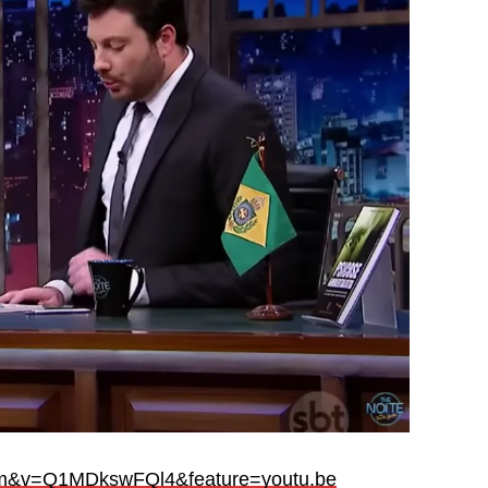
6m&v=Q1MDkswFQl4&feature=youtu.be