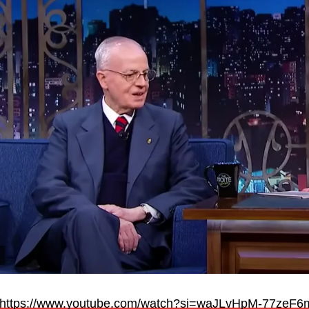
https://www.youtube.com/watch?si=waJLvHpM-77zeF