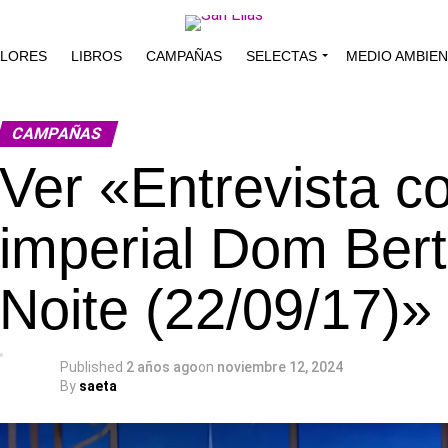
ALORES
LIBROS
CAMPAÑAS
SELECTAS
MEDIO AMBIE
CAMPAÑAS
Ver «Entrevista c
imperial Dom Bert
Noite (22/09/17)
Published
2 años ago
on
noviembre 12, 2024
By
saeta