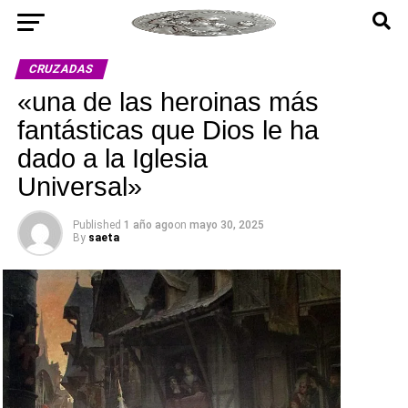
CRUZADAS
«una de las heroinas más
fantásticas que Dios le ha
dado a la Iglesia
Universal»
Published
1 año ago
on
mayo 30, 2025
By
saeta