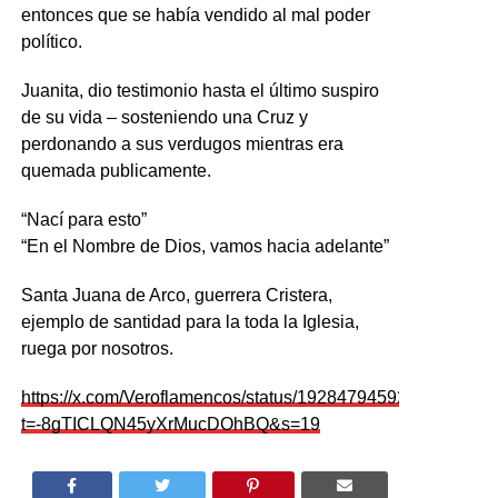
entonces que se había vendido al mal poder
político.
Juanita, dio testimonio hasta el último suspiro
de su vida – sosteniendo una Cruz y
perdonando a sus verdugos mientras era
quemada publicamente.
“Nací para esto”
“En el Nombre de Dios, vamos hacia adelante”
Santa Juana de Arco, guerrera Cristera,
ejemplo de santidad para la toda la Iglesia,
ruega por nosotros.
https://x.com/Veroflamencos/status/1928479459260391863?
t=-8gTICLQN45yXrMucDOhBQ&s=19