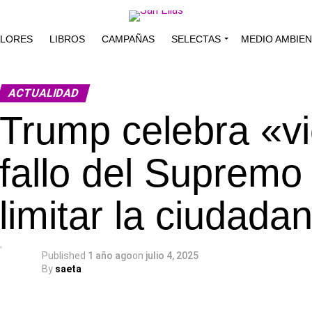
ALORES
LIBROS
CAMPAÑAS
SELECTAS
MEDIO AMBIE
ACTUALIDAD
Trump celebra «vi
fallo del Supremo
limitar la ciudada
Published
1 año ago
on
julio 4, 2025
By
saeta