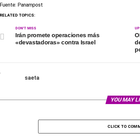
Fuente: Panampost
RELATED TOPICS:
DON'T MISS
UP
Irán promete operaciones más
O
«devastadoras» contra Israel
d
p
saeta
YOU MAY L
CLICK TO COM