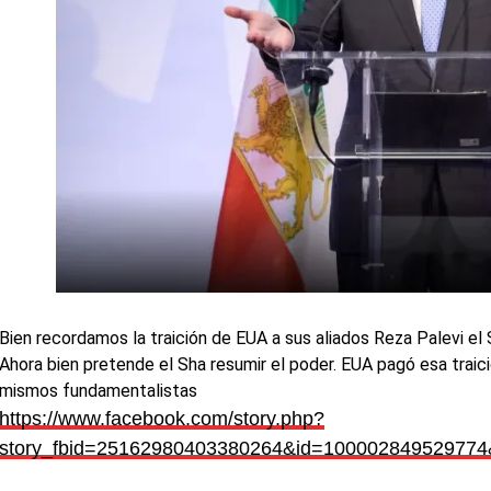
Bien recordamos la traición de EUA a sus aliados Reza Palevi el S
Ahora bien pretende el Sha resumir el poder. EUA pagó esa traic
mismos fundamentalistas
https://www.facebook.com/story.php?
story_fbid=25162980403380264&id=100002849529774