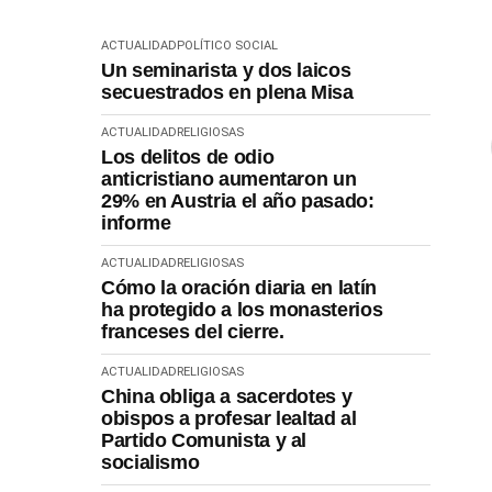
ACTUALIDAD
POLÍTICO SOCIAL
Un seminarista y dos laicos
secuestrados en plena Misa
ACTUALIDAD
RELIGIOSAS
Los delitos de odio
anticristiano aumentaron un
29% en Austria el año pasado:
informe
ACTUALIDAD
RELIGIOSAS
Cómo la oración diaria en latín
ha protegido a los monasterios
franceses del cierre.
ACTUALIDAD
RELIGIOSAS
China obliga a sacerdotes y
obispos a profesar lealtad al
Partido Comunista y al
socialismo