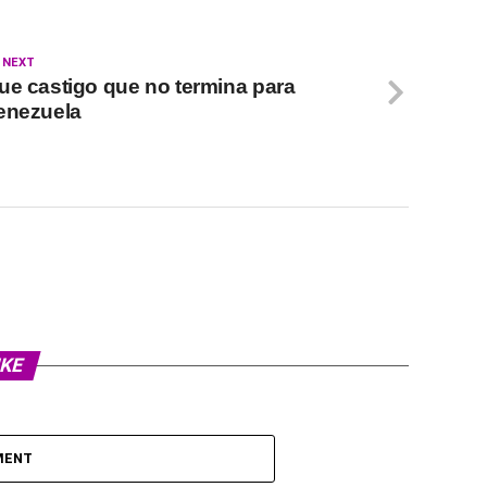
 NEXT
ue castigo que no termina para
enezuela
IKE
MENT