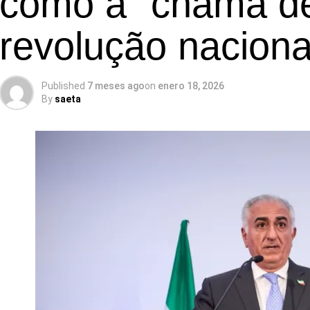
como a “chama d
revolução naciona
Published
7 meses ago
on
enero 18, 2026
By
saeta