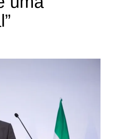
e uma
l”