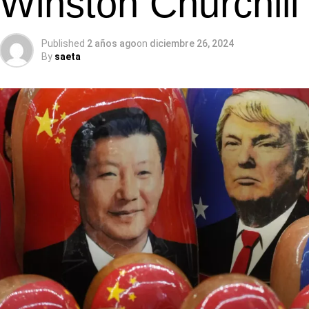
Winston Churchill
Published
2 años ago
on
diciembre 26, 2024
By
saeta