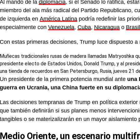
Al mando de la
diplomacia
, si el Senado lo ratifica, esta
miembro del ala más radical del Partido Republicano, cu
de izquierda en
América Latina
podría redefinir las prio
especialmente con
Venezuela
,
Cuba
,
Nicaragua
o
Brasil
Con estas primeras decisiones, Trump luce dispuesto a re
Muñecas tradicionales rusas de madera llamadas Matryoshka que 
presidente electo de Estados Unidos, Donald Trump, y al presiden
una tienda de recuerdos en San Petersburgo, Rusia, jueves 21 
Un presidente de la primera potencia mundial ante
una 
guerra en Ucrania, una China fuerte en su diplomaci
Las decisiones tempranas de Trump en política exterio
que también definirán si sus planes menos intervencionis
tangibles o se materizalizarán en un mayor aislamiento
Medio Oriente, un escenario multif