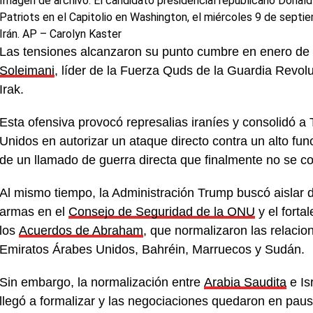
Imagen de archivo. El candidato presidencial republicano Donald
Patriots en el Capitolio en Washington, el miércoles 9 de sept
Irán.
AP – Carolyn Kaster
Las tensiones alcanzaron su punto cumbre en enero de 
Soleimani
, líder de la Fuerza Quds de la Guardia Revol
Irak.
Esta ofensiva provocó represalias iraníes y consolidó 
Unidos en autorizar un ataque directo contra un alto func
de un llamado de guerra directa que finalmente no se 
Al mismo tiempo, la Administración Trump buscó aislar
armas en el
Consejo de Seguridad de la ONU
y el forta
los
Acuerdos de Abraham
, que normalizaron las relacio
Emiratos Árabes Unidos, Bahréin, Marruecos y Sudán.
Sin embargo, la normalización entre
Arabia Saudita
e Is
llegó a formalizar y las negociaciones quedaron en paus