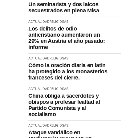
Un seminarista y dos laicos
secuestrados en plena Misa
ACTUALIDAD
RELIGIOSAS
Los delitos de odio
anticristiano aumentaron un
29% en Austria el año pasado:
informe
ACTUALIDAD
RELIGIOSAS
Cómo la oración diaria en latín
ha protegido a los monasterios
franceses del cierre.
ACTUALIDAD
RELIGIOSAS
China obliga a sacerdotes y
obispos a profesar lealtad al
Partido Comunista y al
socialismo
ACTUALIDAD
RELIGIOSAS
Ataque vandálico en