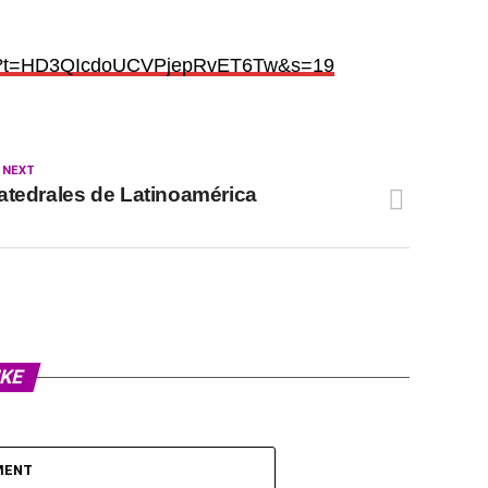
?t=
HD3QIcdoUCVPjepRvET6Tw&s=19
 NEXT
atedrales de Latinoamérica
IKE
MENT