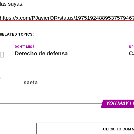
las suyas.
https://x.com/PJavierOR/
status/1975192488953757946
RELATED TOPICS:
DON'T MISS
UP
Derecho de defensa
C
saeta
YOU MAY L
CLICK TO COM