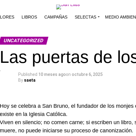
ALORES
LIBROS
CAMPAÑAS
SELECTAS
MEDIO AMBIE
UNCATEGORIZED
Las puertas de los
Published
10 meses ago
on
octubre 6, 2025
By
saeta
Hoy se celebra a San Bruno, el fundador de los monjes c
existe en la Iglesia Católica.
Viven en silencio; no comen carne; si escriben un libro, s
muere, no puede iniciarse su proceso de canonización.