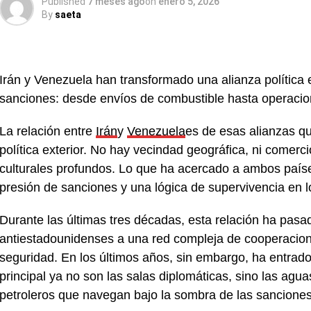
Published
7 meses ago
on
enero 5, 2026
By
saeta
Irán y Venezuela han transformado una alianza política 
sanciones: desde envíos de combustible hasta operacion
La relación entre
Irán
y
Venezuela
es de esas alianzas que
política exterior. No hay vecindad geográfica, ni comercio 
culturales profundos. Lo que ha acercado a ambos paí
presión de sanciones y una lógica de supervivencia en 
Durante las últimas tres décadas, esta relación ha pasado
antiestadounidenses a una red compleja de cooperaciones
seguridad. En los últimos años, sin embargo, ha entrad
principal ya no son las salas diplomáticas, sino las agua
petroleros que navegan bajo la sombra de las sanciones