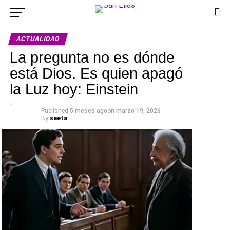
ACTUALIDAD
La pregunta no es dónde
está Dios. Es quien apagó
la Luz hoy: Einstein
Published
5 meses ago
on
marzo 19, 2026
By
saeta