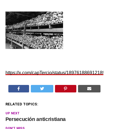
https://x.com/capTercio/status/1897618869121896555/photo
RELATED TOPICS:
UP NEXT
Persecución anticristiana
DON'T MISS