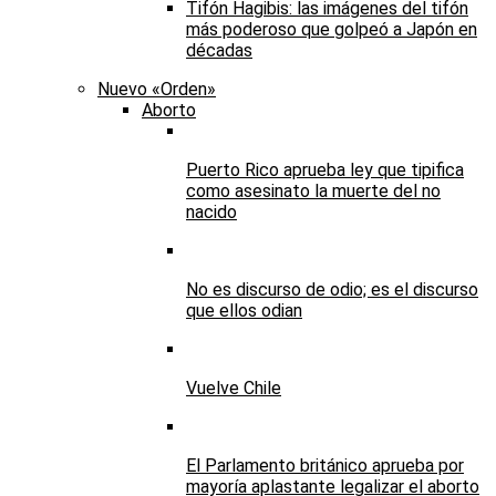
Tifón Hagibis: las imágenes del tifón
más poderoso que golpeó a Japón en
décadas
Nuevo «Orden»
Aborto
Puerto Rico aprueba ley que tipifica
como asesinato la muerte del no
nacido
No es discurso de odio; es el discurso
que ellos odian
Vuelve Chile
El Parlamento británico aprueba por
mayoría aplastante legalizar el aborto