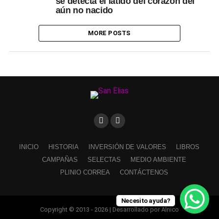
se detecta el latido del corazón del
aún no nacido
MORE POSTS
INICIO
HISTORIA
INVERSIÓN DE VALORES
LIBROS
CAMPAÑAS
SELECTAS
MEDIO AMBIENTE
PLINIO CORREA
CONTÁCTENOS
Necesito ayuda?
Copyright © 2013 - 2026 | Desarrollado por Alnico