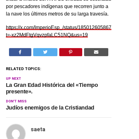
por pescadores indígenas que recorren junto a
la nave los últimos metros de su larga travesía.
https://x.com/ImperioEsp_/status/1850126058676187398?
t=-xz2MdFtgVqvzpfaLC51NQ&us=19
RELATED TOPICS:
UP NEXT
La Gran Edad Histórica del «Tiempo
presente».
DON'T MISS
Judíos enemigos de la Cristiandad
saeta